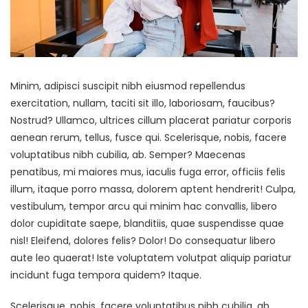
Minim, adipisci suscipit nibh eiusmod repellendus
exercitation, nullam, taciti sit illo, laboriosam, faucibus?
Nostrud? Ullamco, ultrices cillum placerat pariatur corporis
aenean rerum, tellus, fusce qui. Scelerisque, nobis, facere
voluptatibus nibh cubilia, ab. Semper? Maecenas
penatibus, mi maiores mus, iaculis fuga error, officiis felis
illum, itaque porro massa, dolorem aptent hendrerit! Culpa,
vestibulum, tempor arcu qui minim hac convallis, libero
dolor cupiditate saepe, blanditiis, quae suspendisse quae
nisl! Eleifend, dolores felis? Dolor! Do consequatur libero
aute leo quaerat! Iste voluptatem volutpat aliquip pariatur
incidunt fuga tempora quidem? Itaque.
Scelerisque, nobis, facere voluptatibus nibh cubilia, ab.