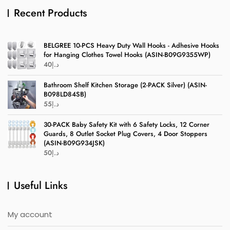
Recent Products
BELGREE 10-PCS Heavy Duty Wall Hooks - Adhesive Hooks
for Hanging Clothes Towel Hooks (ASIN-B09G9355WP)
40
د.إ
Bathroom Shelf Kitchen Storage (2-PACK Silver) (ASIN-
B098LD84SB)
55
د.إ
30-PACK Baby Safety Kit with 6 Safety Locks, 12 Corner
Guards, 8 Outlet Socket Plug Covers, 4 Door Stoppers
(ASIN-B09G934JSK)
50
د.إ
Useful Links
My account