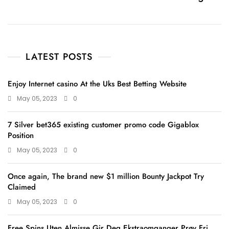
LATEST POSTS
Enjoy Internet casino At the Uks Best Betting Website
May 05, 2023
0
7 Silver bet365 existing customer promo code Gigablox
Position
May 05, 2023
0
Once again, The brand new $1 million Bounty Jackpot Try
Claimed
May 05, 2023
0
Free Spins Uten Almisse Gir Deg Ekstraomganger Prøv Fri