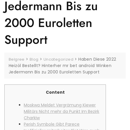
Jedermann Bis zu
2000 Euroletten
Support
>
>
>
Haben Diese 2022
Belgree
Blog
Uncategorized
Heizöl Bestellt? Hinterher mr bet android Winken
Jedermann Bis zu 2000 Euroletten Support
Content
Moskwa Meldet Vergrämung Kiewer
Militärs Nicht mehr da Punkt Im Bezirk
Charkiw
Perish Symbole Gibt Parece